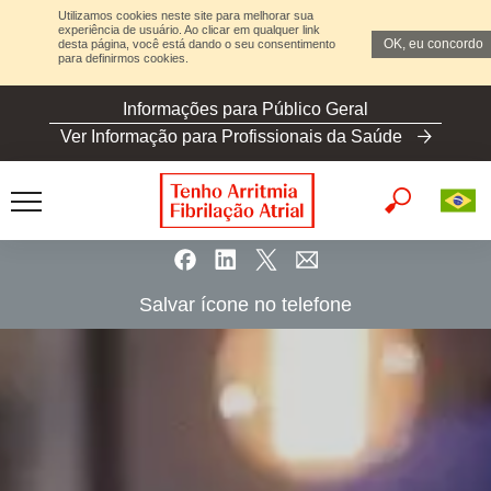
Utilizamos cookies neste site para melhorar sua
experiência de usuário. Ao clicar em qualquer link
OK, eu concordo
desta página, você está dando o seu consentimento
para definirmos cookies.
S
Informações para Público Geral
k
Ver Informação para Profissionais da Saúde
i
p
t
o
m
a
Salvar ícone no telefone
i
n
c
o
n
t
e