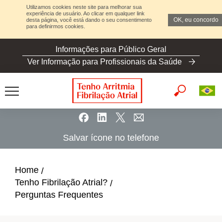
Utilizamos cookies neste site para melhorar sua
experiência de usuário. Ao clicar em qualquer link
OK, eu concordo
desta página, você está dando o seu consentimento
para definirmos cookies.
S
Informações para Público Geral
k
Ver Informação para Profissionais da Saúde
i
p
t
o
m
a
Salvar ícone no telefone
i
n
c
Home
o
Tenho Fibrilação Atrial?
n
Perguntas Frequentes
t
e