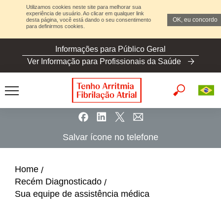
Utilizamos cookies neste site para melhorar sua
experiência de usuário. Ao clicar em qualquer link
OK, eu concordo
desta página, você está dando o seu consentimento
para definirmos cookies.
S
Informações para Público Geral
k
Ver Informação para Profissionais da Saúde
i
p
t
o
m
a
Salvar ícone no telefone
i
n
c
Home
o
Recém Diagnosticado
n
Sua equipe de assistência médica
t
e