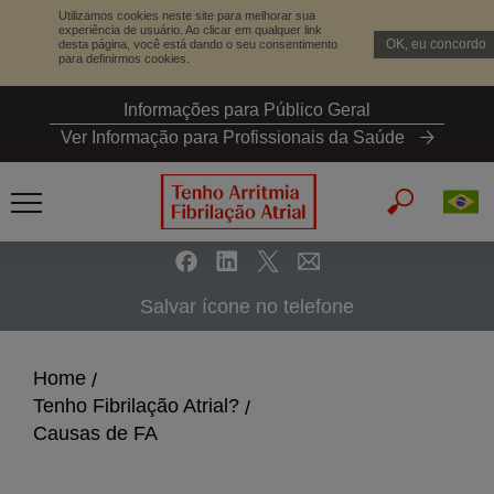
Utilizamos cookies neste site para melhorar sua
experiência de usuário. Ao clicar em qualquer link
OK, eu concordo
desta página, você está dando o seu consentimento
para definirmos cookies.
S
Informações para Público Geral
k
Ver Informação para Profissionais da Saúde
i
p
t
o
m
a
Salvar ícone no telefone
i
n
c
Home
o
Tenho Fibrilação Atrial?
n
Causas de FA
t
e