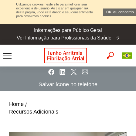
Utilizamos cookies neste site para melhorar sua
experiência de usuário. Ao clicar em qualquer link
OK, eu concordo
desta página, você está dando o seu consentimento
para definirmos cookies.
S
Informações para Público Geral
k
Ver Informação para Profissionais da Saúde
i
p
t
o
m
a
Salvar ícone no telefone
i
n
c
Home
o
Recursos Adicionais​
n
t
e