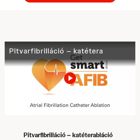
Pitvarfibrilláció – katéterabláció
Play
Video
Pitvarfibrilláció – katéterabláció​