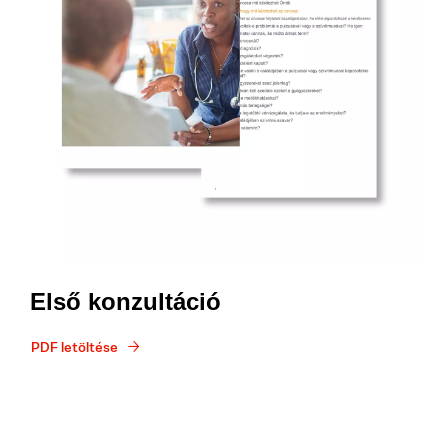
Első konzultáció
PDF letöltése