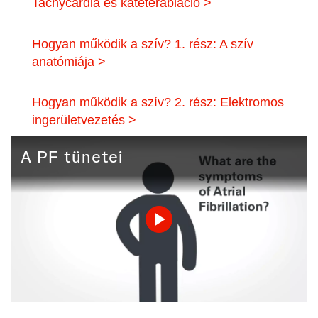
Tachycardia és katéterabláció >
Hogyan működik a szív? 1. rész: A szív
anatómiája >
Hogyan működik a szív? 2. rész: Elektromos
ingerületvezetés >
A PF tünetei
Play
Video