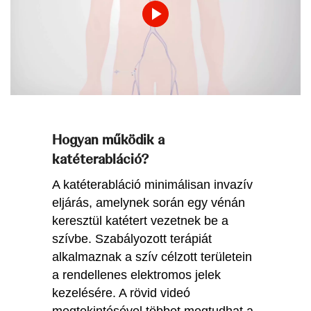
Play
Video
Hogyan működik a
katéterabláció?
A katéterabláció minimálisan invazív
eljárás, amelynek során egy vénán
keresztül katétert vezetnek be a
szívbe. Szabályozott terápiát
alkalmaznak a szív célzott területein
a rendellenes elektromos jelek
kezelésére. A rövid videó
megtekintésével többet megtudhat a