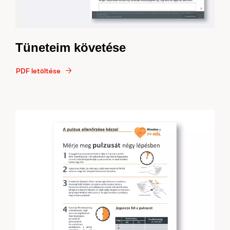
Tüneteim követése
PDF letöltése