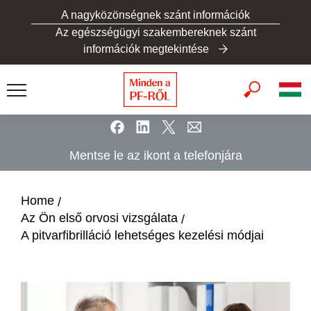
S
A nagyközönségnek szánt információk
k
Az egészségügyi szakembereknek szánt
i
információk megtekintése
p
t
o
m
a
i
Mentse le az ikont a telefonjára
n
c
o
Home
n
Az Ön első orvosi vizsgálata
t
A pitvarfibrilláció lehetséges kezelési módjai
e
n
t