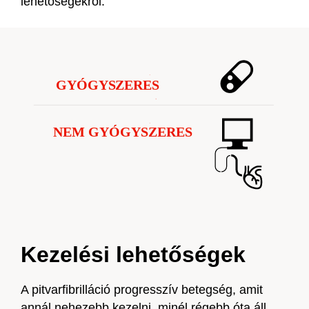
lehetőségekről.
Kezelési lehetőségek
A pitvarfibrilláció progresszív betegség, amit
annál nehezebb kezelni, minél régebb óta áll