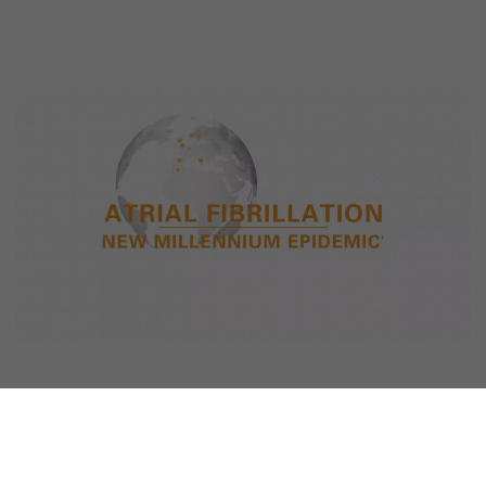
Azon túl, hogy a PF rontja a betegek
életminőségét, jelentős terhet is ró az
egészségügyi ellátórendszerekre.