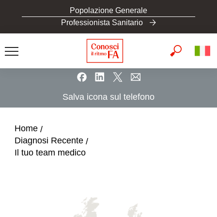
S
Popolazione Generale
k
Professionista Sanitario
i
p
t
o
m
a
Salva icona sul telefono
i
n
c
Home
o
Diagnosi Recente
n
Il tuo team medico
t
e
n
t