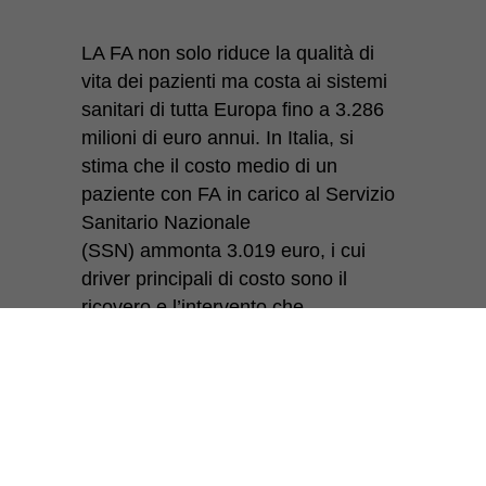
LA FA non solo riduce la qualità di
vita dei pazienti ma costa ai sistemi
sanitari di tutta Europa fino a 3.286
milioni di euro annui. In Italia, si
stima che il costo medio di un
paziente con FA in carico al Servizio
Sanitario Nazionale
(SSN) ammonta 3.019 euro, i cui
driver principali di costo sono il
ricovero e l’intervento che
rappresentano più del 80% della
7
spesa totale.
Guarda questo video per farti un’idea
dell’epidemia del nuovo millennio,
la Fibrillazione Atriale oppure clicca