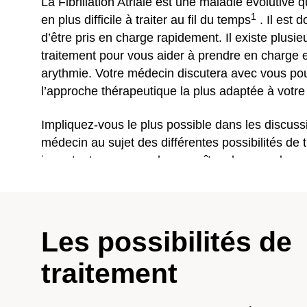
La Fibrillation Atriale est une maladie évolutive 
1
en plus difficile à traiter au fil du temps
. Il est 
d’être pris en charge rapidement. Il existe plusie
traitement pour vous aider à prendre en charge 
arythmie. Votre médecin discutera avec vous po
l’approche thérapeutique la plus adaptée à votre
Impliquez-vous le plus possible dans les discuss
médecin au sujet des différentes possibilités de t
important pour vous de connaître chacune de ce
(médicamenteuses ou interventionnelles) et de 
comment chaque traitement fonctionne afin d’opt
meilleure option pour vous et votre mode de vie
Les possibilités de
Plusieurs options de traitement existent pour vo
en charge et même à potentiellement guérir votre F
traitement