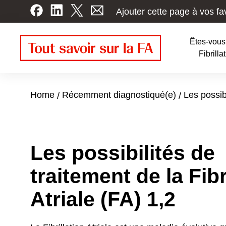
Skip
Ajouter cette page à vos fa
to
main
Êtes-vous 
content
Patien
Fibrilla
Navig
Home
Récemment diagnostiqué(e)
Les possib
Les possibilités de
traitement de la Fibr
Atriale (FA) 1,2