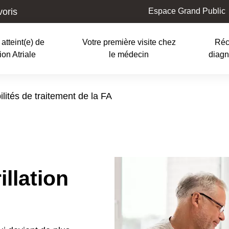
voris
Espace Grand Public
atteint(e) de
Votre première visite chez
Ré
t
tion Atriale
le médecin
diagn
ation
ilités de traitement de la FA
illation