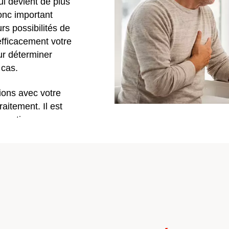
qui devient de plus
donc important
urs possibilités de
efficacement votre
ur déterminer
 cas.
ions avec votre
raitement. Il est
s options
bien comprendre
er pour la
.
us aider à prendre
ibrillation Atriale.