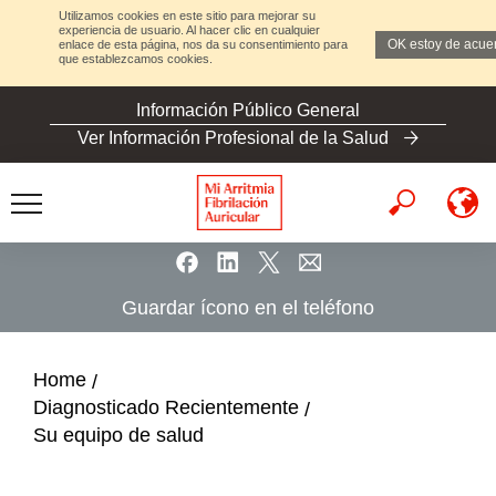
Utilizamos cookies en este sitio para mejorar su
experiencia de usuario. Al hacer clic en cualquier
OK estoy de acue
enlace de esta página, nos da su consentimiento para
que establezcamos cookies.
S
Información Público General
k
Ver Información Profesional de la Salud
i
p
t
o
m
a
Guardar ícono en el teléfono
i
n
c
Home
o
Diagnosticado Recientemente
n
Su equipo de salud
t
e