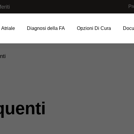
eriti
Pr
 Atriale
Diagnosi della FA​
Opzioni Di Cura
Docu
tion
nti
uenti