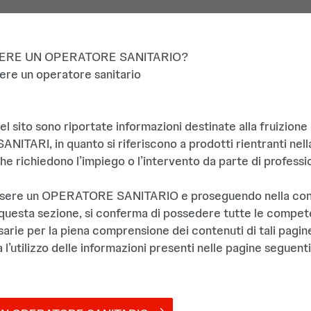
ERE UN OPERATORE SANITARIO?​
ere un operatore sanitario​
el sito sono riportate informazioni destinate alla fruizione
itmia?
ITARI, in quanto si riferiscono a prodotti rientranti nell
che richiedono l’impiego o l’intervento da parte di professio
ardiaco anomalo o aritmia è una variazione 
sere un OPERATORE SANITARIO e proseguendo nella cons
rante l’aritmia, il battito è solitamente trop
 questa sezione, si conferma di possedere tutte le compet
ie per la piena comprensione dei contenuti di tali pagine
 l’utilizzo delle informazioni presenti nelle pagine seguenti d