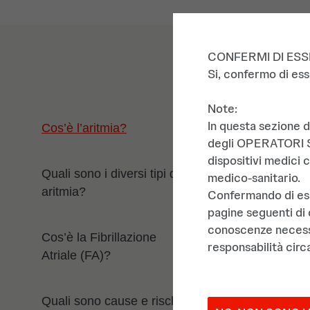
CONFERMI DI ESS
Si, confermo di ess
Note:
In questa sezione d
Cos’è l’ar
Cos’è l’aritmia?
degli OPERATORI SAN
dispositivi medici 
Quali sono i diversi tipi di
Un ritmo c
medico-sanitario.
aritmia?
Confermando di es
battito. Du
pagine seguenti di
conoscenze necessar
Cos’è la Fibrillazione
responsabilità circa
Atriale (FA)?
Quali sono cause e rischi