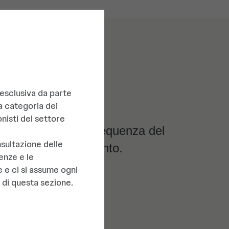
 esclusiva da parte
a categoria dei
nisti del settore
nel ritmo o nella frequenza del
ultazione delle
po veloce o troppo lento.
enze e le
 e ci si assume ogni
i questa sezione.​ ​