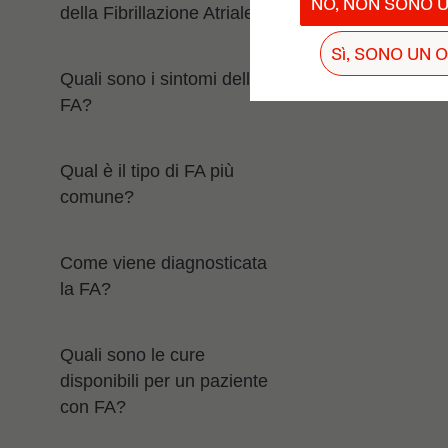
NO, NON SONO U
della Fibrillazione Atriale?
Sì, SONO UN
Quali sono i sintomi della
FA?
Qual è il tipo di FA più
comune?
Come viene diagnosticata
la FA?
Quali sono le cure
disponibili per un paziente
con FA?