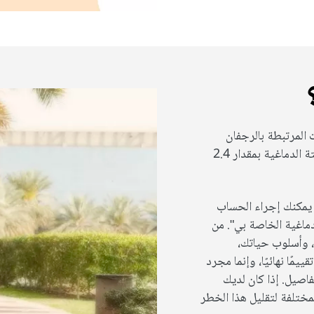
 المرتبطة بالرجفان
الأذينيّ. تزيد الإصابة بالرجفان الأذينيّ من خطر الإصابة بالسكتة الدماغية بمقدار 2.4
 يمكنك إجراء الحساب
ماغية الخاصة بي". من
 وأسلوب حياتك،
ًا نهائيًا، وإنما مجرد
اصيل. إذا كان لديك
مختلفة لتقليل هذا الخطر