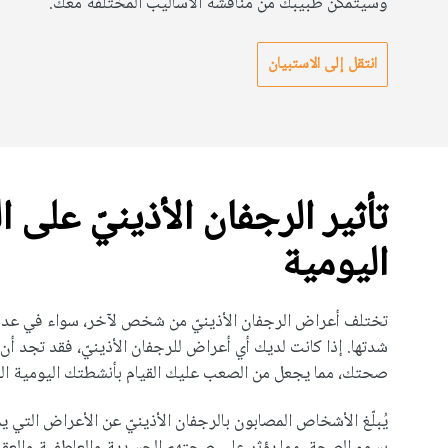
وسيتمكن طبيبك من مناقشة الأساليب المختلفة معك.
انتقل إلى الاستبيان
تأثير الرجفان الأذينيّ على ا
اليومية
تختلف أعراض الرجفان الأذينيّ من شخص لآخر، سواء في عدد ت
شدتها. إذا كانت لديك أي أعراض للرجفان الأذينيّ، فقد تجد أن له
صحتك، مما يجعل من الصعب عليك القيام بأنشطتك اليومية العاد
يُبلّغ الأشخاص المصابون بالرجفان الأذينيّ عن الأعراض التي يم