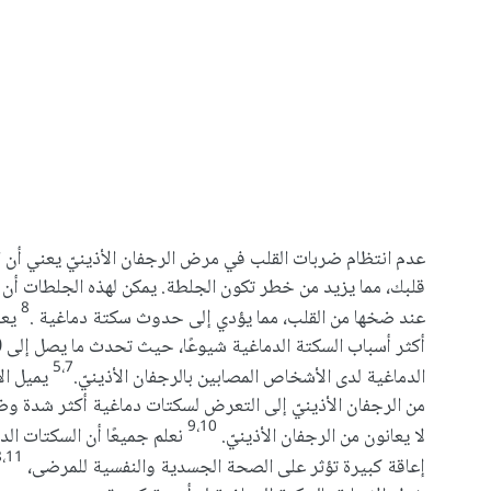
عدم انتظام ضربات القلب في مرض الرجفان الأذينيّ يعني أن 
قلبك، مما يزيد من خطر تكون الجلطة. يمكن لهذه الجلطات أن ت
8
عند ضخها من القلب، مما يؤدي إلى حدوث سكتة دماغية .
يعد
5،7
الدماغية لدى الأشخاص المصابين بالرجفان الأذينيّ.
يميل ال
من الرجفان الأذينيّ إلى التعرض لسكتات دماغية أكثر شدة وض
9،10
لا يعانون من الرجفان الأذينيّ.
نعلم جميعًا أن السكتات ال
8،11
إعاقة كبيرة تؤثر على الصحة الجسدية والنفسية للمرضى،